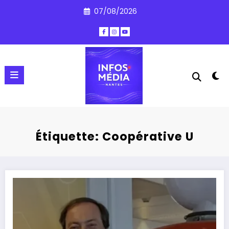
Aller
07/08/2026
au
contenu
Étiquette: Coopérative U