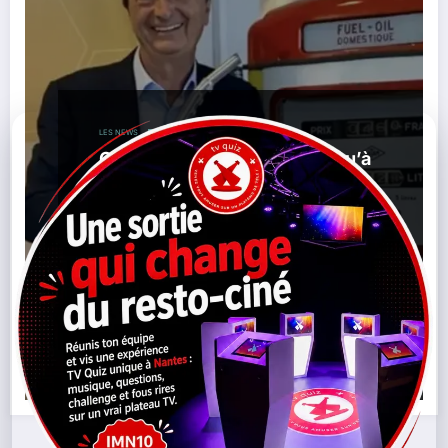
LES NEWS
Carburants : une baisse jusqu’à
30 centimes annoncée dans
certaines stations E.Leclerc et
U
,
,
,
12/03/2026
Carburant
Coopérative U
Diesel
,
,
,
,
E.Leclerc
Essence
Pétrole
Prix Carburant
Stations
Service
Lire la suite