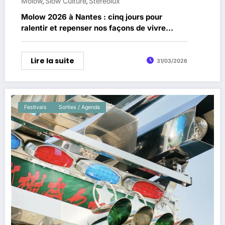
Molow
Slow Culture
Stereolux
,
,
Molow 2026 à Nantes : cinq jours pour
ralentir et repenser nos façons de vivre
ensemble à Stereolux
Lire la suite
31/03/2026
Festivals
Sorties / Agenda