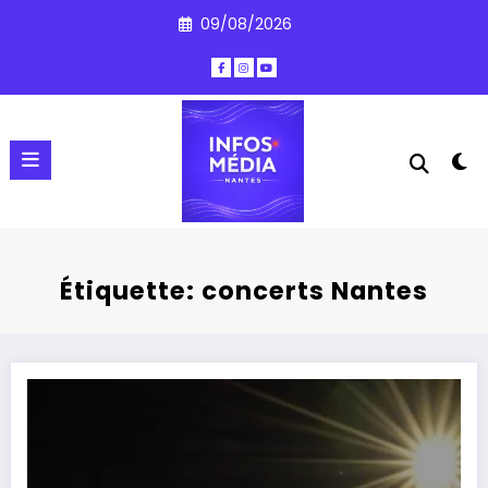
Aller
09/08/2026
au
contenu
Étiquette: concerts Nantes