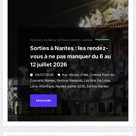
CONCERTS
EN FAMILLE
FESTIVALS
SORTIES / AGENDA
Sorties à Nantes : les rendez-
vous à ne pas manquer du 6 au
12 juillet 2026
,
,
06/07/2026
Aux Heures D’été
Cinéma Plein Air
,
,
,
Concerts Nantes
Festival Rebonds
Léz’Arts De Loire
,
,
Loire-Atlantique
Nantes Juillet 2026
Sorties Nantes
Lire la suite