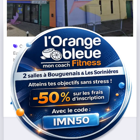
Concerts Nantes
Culture Nantes
Festival
,
,
Eurofonik
Le Nouveau Pavillon
Lieu Culturel
,
,
Nantes
Musiques Traditionnelles Actuelles
,
,
Portevent Nantes
Scène Musicale Nantaise
,
Portevent à Nantes : un lieu culturel porté
par un projet associatif de long terme
Lire la suite
23/01/2026