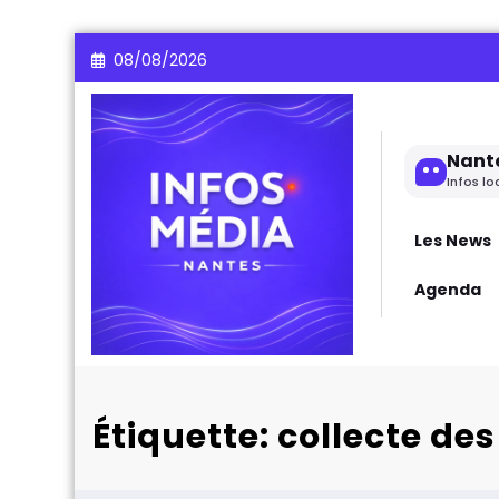
Aller
08/08/2026
au
contenu
Nant
Infos lo
Les News
Agenda
Étiquette: collecte de