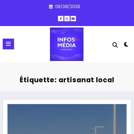
Aller
08/08/2026
au
contenu
Étiquette: artisanat local