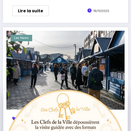
Lire la suite
19/11/2025
Les News
Agenda
Artisanat Local
Autre Marché
,
,
,
Économie Sociale Et Solidaire
Ecossolies
Marché
,
,