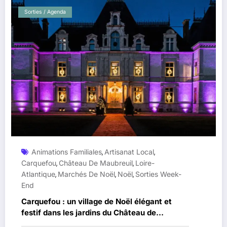
Sorties / Agenda
Animations Familiales
Artisanat Local
,
,
Carquefou
Château De Maubreuil
Loire-
,
,
Atlantique
Marchés De Noël
Noël
Sorties Week-
,
,
,
End
Carquefou : un village de Noël élégant et
festif dans les jardins du Château de
Maubreuil