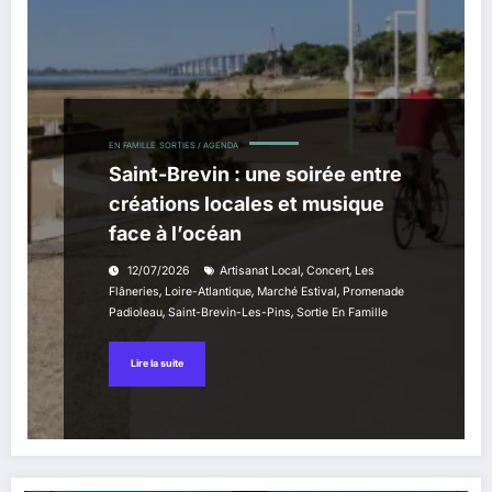
EN FAMILLE
SORTIES / AGENDA
Saint-Brevin : une soirée entre
créations locales et musique
face à l’océan
,
,
12/07/2026
Artisanat Local
Concert
Les
,
,
,
Flâneries
Loire-Atlantique
Marché Estival
Promenade
,
,
Padioleau
Saint-Brevin-Les-Pins
Sortie En Famille
Lire la suite