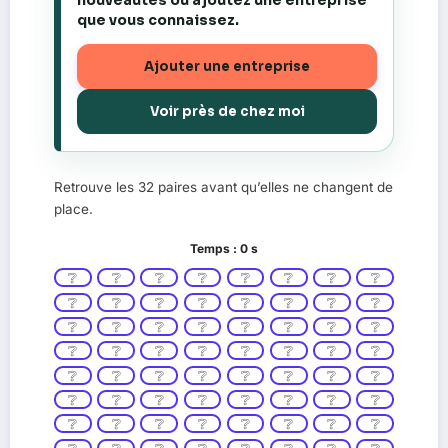
nouveautés ou ajoutez une entreprise
que vous connaissez.
Ajouter une entreprise
Voir près de chez moi
Retrouve les 32 paires avant qu’elles ne changent de
place.
Temps :
0
s
❔
❔
❔
❔
❔
❔
❔
❔
❔
❔
❔
❔
❔
❔
❔
❔
❔
❔
❔
❔
❔
❔
❔
❔
❔
❔
❔
❔
❔
❔
❔
❔
❔
❔
❔
❔
❔
❔
❔
❔
❔
❔
❔
❔
❔
❔
❔
❔
❔
❔
❔
❔
❔
❔
❔
❔