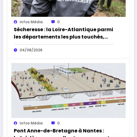
Infos Média
0
Sécheresse : la Loire-Atlantique parmi
les départements les plus touchés,
alerte l’Office français de la
04/08/2026
biodiversité
Infos Média
0
Pont Anne-de-Bretagne à Nantes :