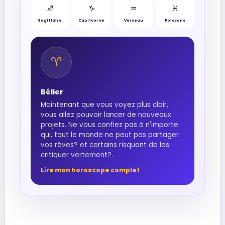
♐︎
♑︎
♒︎
♓︎
Sagittaire
Capricorne
Verseau
Poissons
♈︎
Bélier
Maintenant que vous voyez plus clair,
vous allez pouvoir lancer de nouveaux
projets. Ne vous confiez pas à n'importe
qui, tout le monde ne peut pas partager
vos rêves? et certains risquent de les
critiquer vertement?.
Lire mon horoscope complet