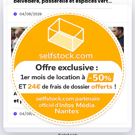
belvédère, passerelle et espaces verts,
la réouverture approche
04/08/2026
Infos Média
0
À La Baule, le préfet salue les pompiers
et présente les moyens renforcés pour
protéger le littoral cet été
04/08/2026