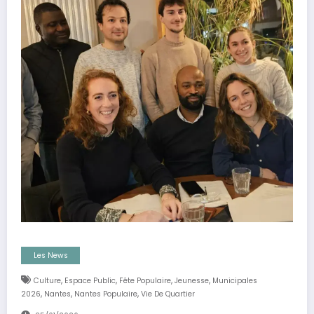
Les News
,
,
,
,
Culture
Espace Public
Fête Populaire
Jeunesse
Municipales
,
,
,
2026
Nantes
Nantes Populaire
Vie De Quartier