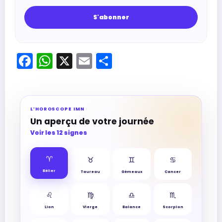
Facebook
WhatsApp
X
Email
Partager
L’HOROSCOPE IMN
Un aperçu de votre journée
Voir les 12 signes
♈︎
♉︎
♊︎
♋︎
Bélier
Taureau
Gémeaux
Cancer
♌︎
♍︎
♎︎
♏︎
Lion
Vierge
Balance
Scorpion