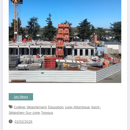
Les News
,
,
,
,
Collège
Département
Éducation
Loire-Atlantique
Saint-
,
Sébastien-Sur-Loire
Travaux
03/12/2025