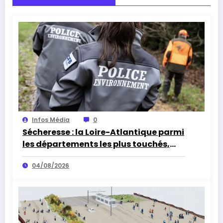
Infos Média
0
Sécheresse : la Loire-Atlantique parmi
les départements les plus touchés,
alerte l’Office français de la
04/08/2026
biodiversité