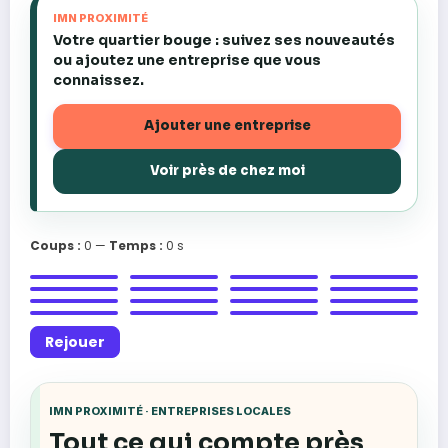
IMN PROXIMITÉ
Votre quartier bouge : suivez ses nouveautés
ou ajoutez une entreprise que vous
connaissez.
Ajouter une entreprise
Voir près de chez moi
Coups :
0
—
Temps :
0 s
📚
⚡
👷‍♂️
🪚
📚
🏫
🧱
🌱
🏫
🔧
🔧
👷‍♂️
🌱
⚡
🧱
🪚
Rejouer
IMN PROXIMITÉ · ENTREPRISES LOCALES
Tout ce qui compte près