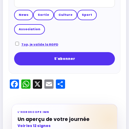
News
Sortie
Culture
Sport
Association
Top, je valide la RGPD
Facebook
WhatsApp
X
Email
Partager
L’HOROSCOPE IMN
Un aperçu de votre journée
Voir les 12 signes