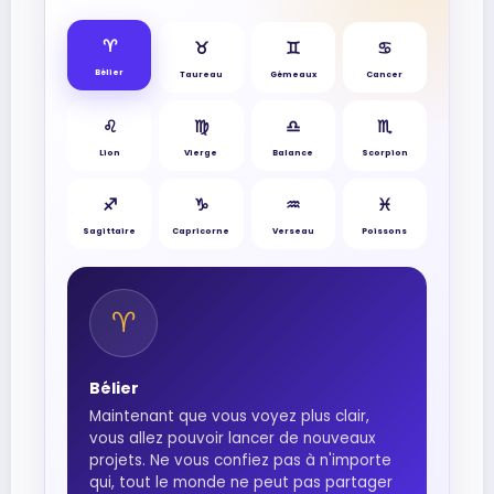
♈︎
♉︎
♊︎
♋︎
Bélier
Taureau
Gémeaux
Cancer
♌︎
♍︎
♎︎
♏︎
Lion
Vierge
Balance
Scorpion
♐︎
♑︎
♒︎
♓︎
Sagittaire
Capricorne
Verseau
Poissons
♈︎
Bélier
Maintenant que vous voyez plus clair,
vous allez pouvoir lancer de nouveaux
projets. Ne vous confiez pas à n'importe
qui, tout le monde ne peut pas partager