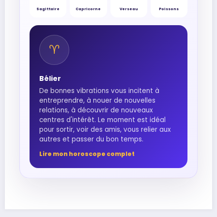
Sagittaire
Capricorne
Verseau
Poissons
♈︎
Bélier
De bonnes vibrations vous incitent à
entreprendre, à nouer de nouvelles
relations, à découvrir de nouveaux
centres d'intérêt. Le moment est idéal
pour sortir, voir des amis, vous relier aux
autres et passer du bon temps.
Lire mon horoscope complet