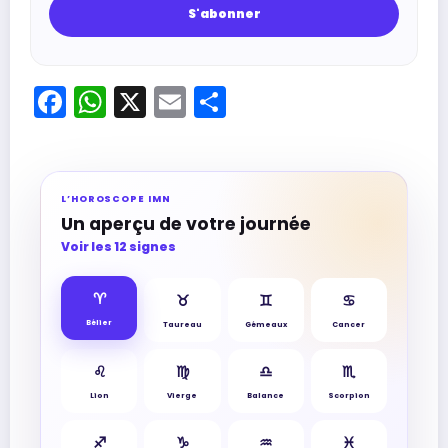
Facebook
WhatsApp
X
Email
Partager
L’HOROSCOPE IMN
Un aperçu de votre journée
Voir les 12 signes
♈︎
♉︎
♊︎
♋︎
Bélier
Taureau
Gémeaux
Cancer
♌︎
♍︎
♎︎
♏︎
Lion
Vierge
Balance
Scorpion
♐︎
♑︎
♒︎
♓︎