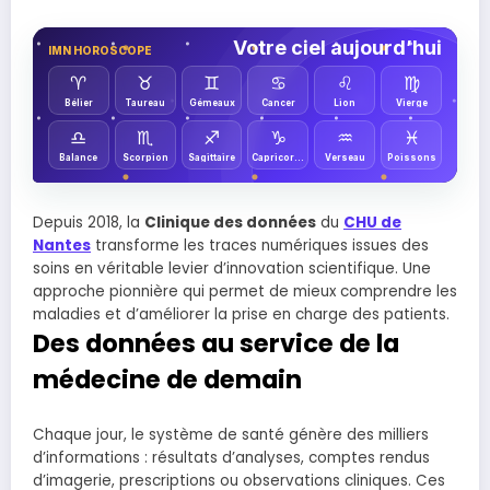
Votre ciel aujourd’hui
IMN HOROSCOPE
♈︎
♉︎
♊︎
♋︎
♌︎
♍︎
Bélier
Taureau
Gémeaux
Cancer
Lion
Vierge
♎︎
♏︎
♐︎
♑︎
♒︎
♓︎
Balance
Scorpion
Sagittaire
Capricorne
Verseau
Poissons
Depuis 2018, la
Clinique des données
du
CHU de
Nantes
transforme les traces numériques issues des
soins en véritable levier d’innovation scientifique. Une
approche pionnière qui permet de mieux comprendre les
maladies et d’améliorer la prise en charge des patients.
Des données au service de la
médecine de demain
Chaque jour, le système de santé génère des milliers
d’informations : résultats d’analyses, comptes rendus
d’imagerie, prescriptions ou observations cliniques. Ces