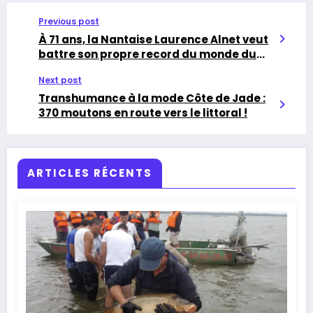
Previous post
À 71 ans, la Nantaise Laurence Alnet veut
battre son propre record du monde du
marathon
Next post
Transhumance à la mode Côte de Jade :
370 moutons en route vers le littoral !
ARTICLES RÉCENTS