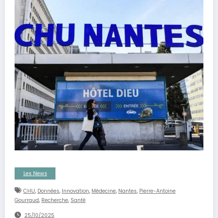
Les News
,
,
,
,
,
CHU
Données
Innovation
Médecine
Nantes
Pierre-Antoine
,
,
Gourraud
Recherche
Santé
25/10/2025