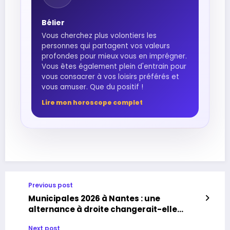
Bélier
Vous cherchez plus volontiers les
personnes qui partagent vos valeurs
profondes pour mieux vous en imprégner.
Vous êtes également plein d'entrain pour
vous consacrer à vos loisirs préférés et
vous amuser. Que du positif !
Lire mon horoscope complet
Previous post
Municipales 2026 à Nantes : une
alternance à droite changerait-elle
vraiment la trajectoire de la ville ?
Next post