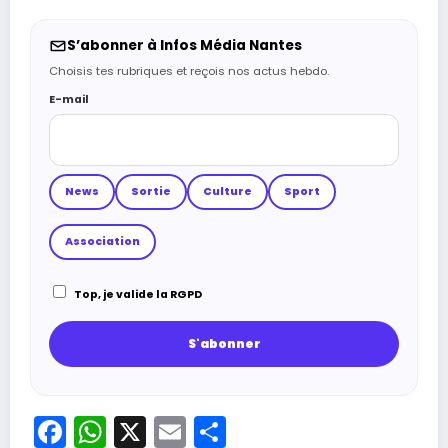
S’abonner à Infos Média Nantes
Choisis tes rubriques et reçois nos actus hebdo.
E-mail
News
Sortie
Culture
Sport
Association
Top, je valide la RGPD
Facebook
WhatsApp
X
Email
Partager