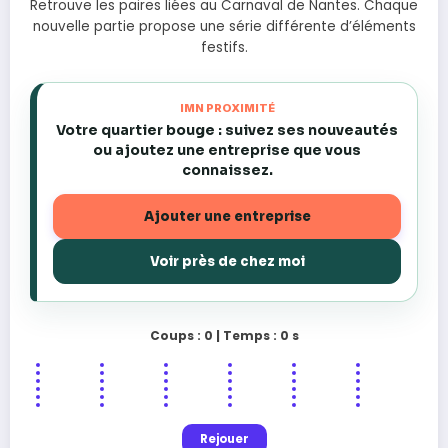
Retrouve les paires liées au Carnaval de Nantes. Chaque
nouvelle partie propose une série différente d’éléments
festifs.
IMN PROXIMITÉ
Votre quartier bouge : suivez ses nouveautés
ou ajoutez une entreprise que vous
connaissez.
Ajouter une entreprise
Voir près de chez moi
Coups :
0
| Temps :
0 s
🎨
🎭
🎷
🎼
👑
🥳
🎶
🎉
📕
📘
🪅
🎨
👑
📖
🥳
🎉
🎤
📘
🎊
📖
🎺
📚
📚
🎊
🏮
🎺
🎷
✨
🏮
🎤
📕
🪅
🎭
🎶
✨
🎼
Rejouer