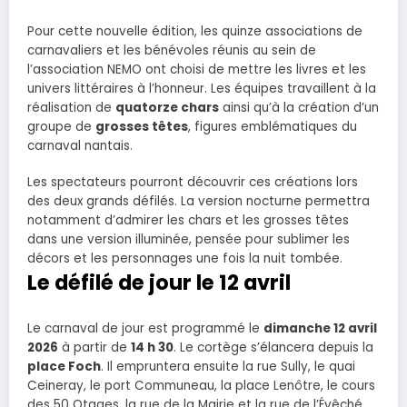
Pour cette nouvelle édition, les quinze associations de
carnavaliers et les bénévoles réunis au sein de
l’association NEMO ont choisi de mettre les livres et les
univers littéraires à l’honneur. Les équipes travaillent à la
réalisation de
quatorze chars
ainsi qu’à la création d’un
groupe de
grosses têtes
, figures emblématiques du
carnaval nantais.
Les spectateurs pourront découvrir ces créations lors
des deux grands défilés. La version nocturne permettra
notamment d’admirer les chars et les grosses têtes
dans une version illuminée, pensée pour sublimer les
décors et les personnages une fois la nuit tombée.
Le défilé de jour le 12 avril
Le carnaval de jour est programmé le
dimanche 12 avril
2026
à partir de
14 h 30
. Le cortège s’élancera depuis la
place Foch
. Il empruntera ensuite la rue Sully, le quai
Ceineray, le port Communeau, la place Lenôtre, le cours
des 50 Otages, la rue de la Mairie et la rue de l’Évêché,