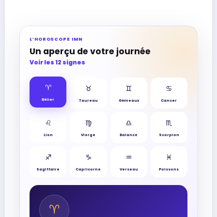
L’HOROSCOPE IMN
Un aperçu de votre journée
Voir les 12 signes
♈︎
♉︎
♊︎
♋︎
Bélier
Taureau
Gémeaux
Cancer
♌︎
♍︎
♎︎
♏︎
Lion
Vierge
Balance
Scorpion
♐︎
♑︎
♒︎
♓︎
Sagittaire
Capricorne
Verseau
Poissons
♈︎