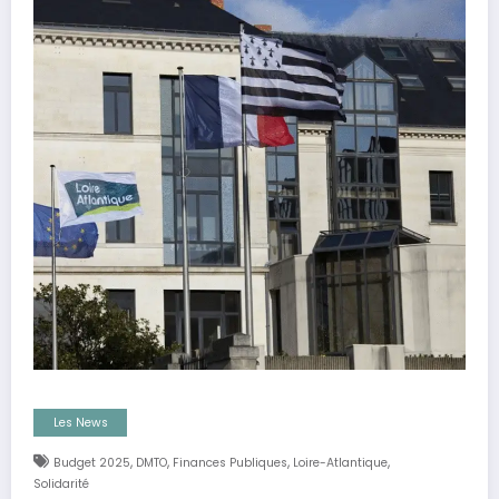
Les News
,
,
,
,
Budget 2025
DMTO
Finances Publiques
Loire-Atlantique
Solidarité