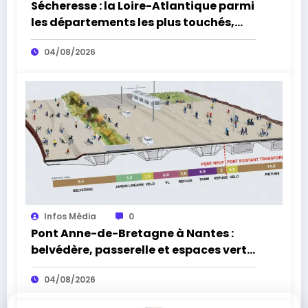
Sécheresse : la Loire-Atlantique parmi
les départements les plus touchés,
alerte l’Office français de la
04/08/2026
biodiversité
Infos Média
0
Pont Anne-de-Bretagne à Nantes :
belvédère, passerelle et espaces verts,
la réouverture approche
04/08/2026