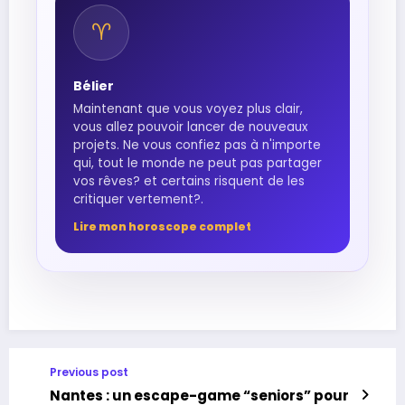
♈︎
Bélier
Maintenant que vous voyez plus clair,
vous allez pouvoir lancer de nouveaux
projets. Ne vous confiez pas à n'importe
qui, tout le monde ne peut pas partager
vos rêves? et certains risquent de les
critiquer vertement?.
Lire mon horoscope complet
Previous post
Nantes : un escape-game “seniors” pour