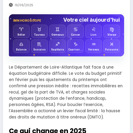
19/09/2025
Votre ciel aujourd’hui
IMN HOROSCOPE
♈︎
♉︎
♊︎
♋︎
♌︎
♍︎
Bélier
Taureau
Gémeaux
Cancer
Lion
Vierge
♎︎
♏︎
♐︎
♑︎
♒︎
♓︎
Balance
Scorpion
Sagittaire
Capricorne
Verseau
Poissons
Le Département de Loire-Atlantique fait face à une
équation budgétaire difficile. Le vote du budget primitif
en février puis les ajustements du printemps ont
confirmé une pression inédite : recettes immobilières en
recul, gel de la part de TVA, et charges sociales
dynamiques (protection de l’enfance, handicap,
personnes âgées, RSA). Pour boucler l’exercice,
l’Assemblée a actionné un levier fiscal limité : la hausse
des droits de mutation à titre onéreux (DMTO).
Ce qui change en 2025