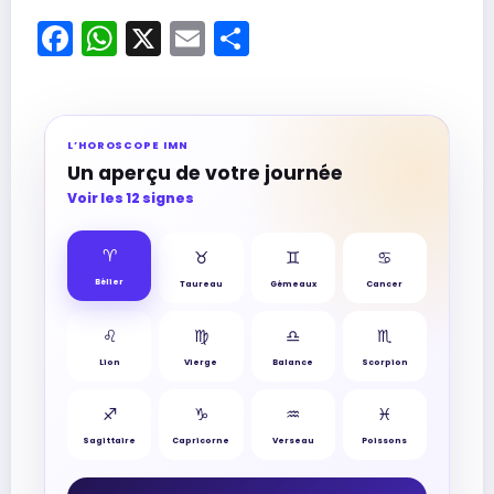
Facebook
WhatsApp
X
Email
Partager
L’HOROSCOPE IMN
Un aperçu de votre journée
Voir les 12 signes
♈︎
♉︎
♊︎
♋︎
Bélier
Taureau
Gémeaux
Cancer
♌︎
♍︎
♎︎
♏︎
Lion
Vierge
Balance
Scorpion
♐︎
♑︎
♒︎
♓︎
Sagittaire
Capricorne
Verseau
Poissons