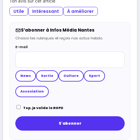
Ton avis sur cet article
Utile
Intéressant
À améliorer
S’abonner à Infos Média Nantes
Choisis tes rubriques et reçois nos actus hebdo.
E-mail
News
Sortie
Culture
Sport
Association
Top, je valide la RGPD