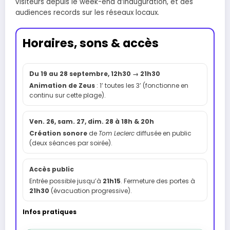
visiteurs depuis le week-end d’inauguration, et des
audiences records sur les réseaux locaux.
Horaires, sons & accès
Du 19 au 28 septembre, 12h30 → 21h30
Animation de Zeus
: 1’ toutes les 3’ (fonctionne en
continu sur cette plage).
Ven. 26, sam. 27, dim. 28 à 18h & 20h
Création sonore
de
Tom Leclerc
diffusée en public
(deux séances par soirée).
Accès public
Entrée possible jusqu’à
21h15
. Fermeture des portes à
21h30
(évacuation progressive).
Infos pratiques