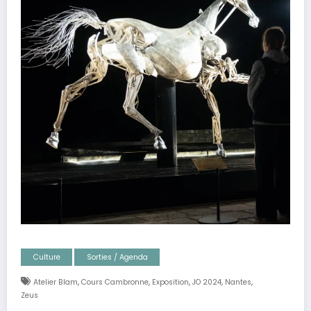
Culture
Sorties / Agenda
,
,
,
,
,
Atelier Blam
Cours Cambronne
Exposition
JO 2024
Nantes
Zeus