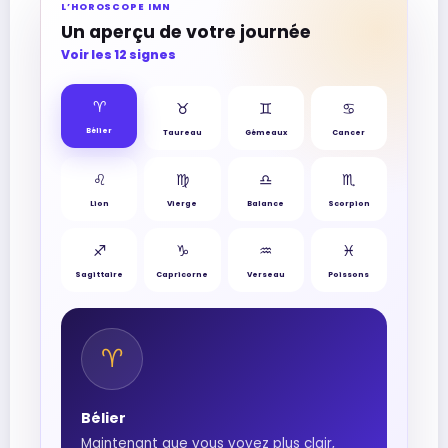
L’HOROSCOPE IMN
Un aperçu de votre journée
Voir les 12 signes
♈︎
♉︎
♊︎
♋︎
Bélier
Taureau
Gémeaux
Cancer
♌︎
♍︎
♎︎
♏︎
Lion
Vierge
Balance
Scorpion
♐︎
♑︎
♒︎
♓︎
Sagittaire
Capricorne
Verseau
Poissons
♈︎
Bélier
Maintenant que vous voyez plus clair,