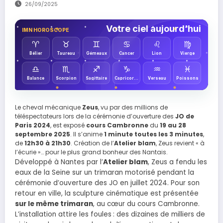
26/09/2025
Votre ciel aujourd’hui
IMN HOROSCOPE
♈︎
♉︎
♊︎
♋︎
♌︎
♍︎
Bélier
Taureau
Gémeaux
Cancer
Lion
Vierge
♎︎
♏︎
♐︎
♑︎
♒︎
♓︎
Balance
Scorpion
Sagittaire
Capricorne
Verseau
Poissons
Le cheval mécanique
Zeus
, vu par des millions de
téléspectateurs lors de la cérémonie d’ouverture des
JO de
Paris 2024
, est exposé
cours Cambronne
du
19 au 28
septembre 2025
. Il s’anime
1 minute toutes les 3 minutes
,
de
12h30 à 21h30
. Création de l’
Atelier blam
, Zeus revient « à
l’écurie »… pour le plus grand bonheur des Nantais.
Développé à Nantes par l’
Atelier blam
, Zeus a fendu les
eaux de la Seine sur un trimaran motorisé pendant la
cérémonie d’ouverture des JO en juillet 2024. Pour son
retour en ville, la sculpture cinématique est présentée
sur le même trimaran
, au cœur du cours Cambronne.
L’installation attire les foules : des dizaines de milliers de