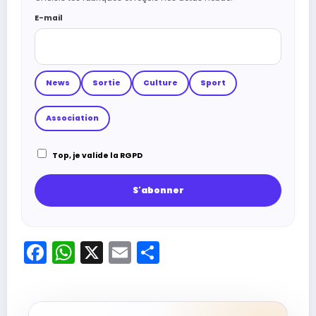
E-mail
News
Sortie
Culture
Sport
Association
Top, je valide la RGPD
Facebook
WhatsApp
X
Email
Partager