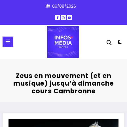
Aller
06/08/2026
au
contenu
Zeus en mouvement (et en
musique) jusqu’à dimanche
cours Cambronne