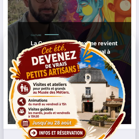
CULTURE
La Corde Raide : Maxime revient
sur les coulisses du festival à
Pont-Château
,
01/04/2026
Culture Nantes
Événement Culturel
,
,
,
Nantes
Festival La Corde Raide
Festival Nantes
Infos
,
,
Média Nantes
Interview Fondateur Festival
Interview
,
Maxime
Vidéo Interview
Lire la suite