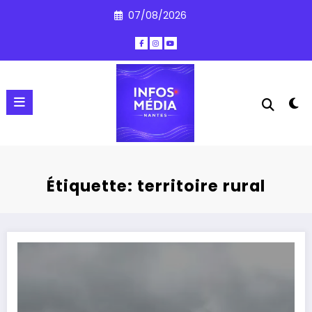
Aller
07/08/2026
au
contenu
Étiquette: territoire rural