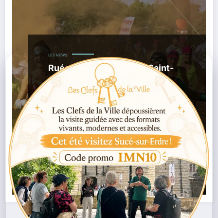
LES NEWS
Ruée des Fadas 2026 à Saint-
Philbert-de-Grand-Lieu : la
tournée d’adieux dans la boue
,
03/02/2026
Course D’obstacles
Course
,
,
Déguisée
Événement Sportif Nantes
Parc De La
,
,
Boulogne
Ruée Des Fadas
Saint-Philbert-De-Grand-
,
,
Lieu
Sortie Nantes 2026
Trail Ludique
Lire la suite