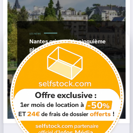
LES NEWS
Nantes grimpe à la cinquième
place des meilleures villes
étudiantes de France
,
02/06/2026
Classement L’Étudiant
Emploi
,
,
,
Nantes
Étudiants Nantes
Logement Étudiant
Mobilité
,
,
,
Nantes
Nantes Université
Nantes Ville Étudiante
Vie
Étudiante
Lire la suite