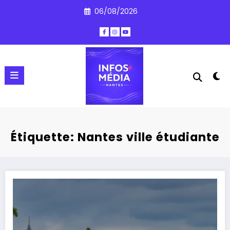
Aller
06/08/2026
au
contenu
Étiquette: Nantes ville étudiante