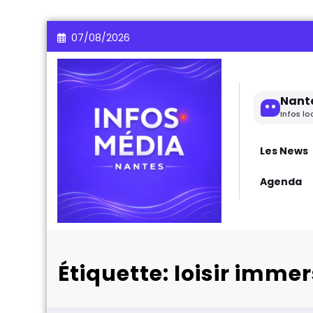
Aller
07/08/2026
au
contenu
Nant
Infos lo
Les News
Agenda
Étiquette: loisir imme