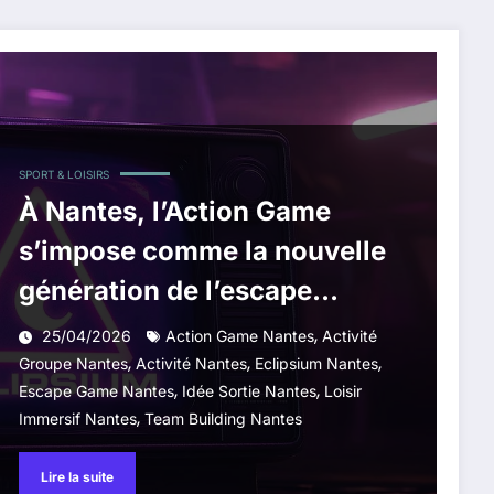
SPORT & LOISIRS
À Nantes, l’Action Game
s’impose comme la nouvelle
génération de l’escape
game, portée par Eclipsium
,
25/04/2026
Action Game Nantes
Activité
,
,
,
Groupe Nantes
Activité Nantes
Eclipsium Nantes
,
,
Escape Game Nantes
Idée Sortie Nantes
Loisir
,
Immersif Nantes
Team Building Nantes
Lire la suite