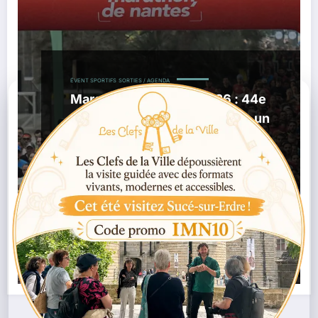
ÉVENT SPORTIFS
SORTIES / AGENDA
Marathon de Nantes 2026 : 44e
édition les 25 et 26 avril avec un
engouement record
,
,
24/02/2026
Abalone Marathon
Beaujoire
,
,
Course À Pied
Les Machines De L’Ile
Marathon De
,
,
,
Nantes
Running Nantes
Semi Marathon Nantes
Sport
Nantes
Lire la suite