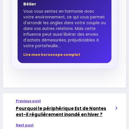
Bélier
Vous vous sentez en harmonie avec
votre environnement, ce qui vous permet
d'arrondir les angles dans votre couple ou
dans vos autres relations. Mais cette
influence peut aussi libérer des envies
d'achats démesurées, préjudiciables à
votre portefeuille...
Lire mon horoscope complet
Previous post
Pourquoi le périphérique Est de Nantes
est-il régulièrement inondé en hiver ?
Next post