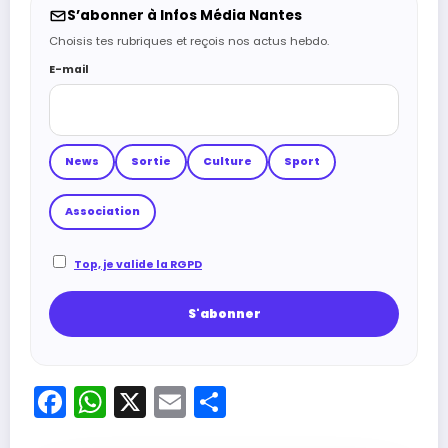
S’abonner à Infos Média Nantes
Choisis tes rubriques et reçois nos actus hebdo.
E-mail
News
Sortie
Culture
Sport
Association
Top, je valide la RGPD
Facebook
WhatsApp
X
Email
Partager