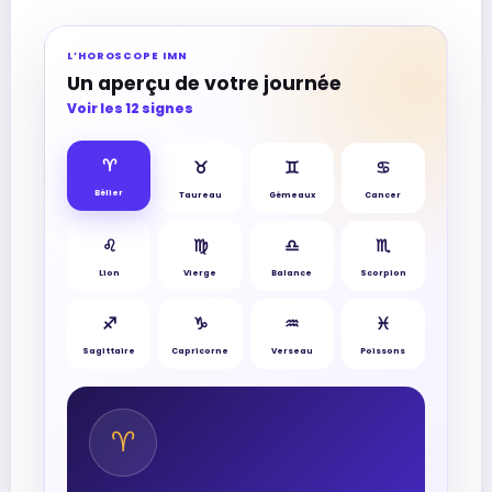
L’HOROSCOPE IMN
Un aperçu de votre journée
Voir les 12 signes
♈︎
♉︎
♊︎
♋︎
Bélier
Taureau
Gémeaux
Cancer
♌︎
♍︎
♎︎
♏︎
Lion
Vierge
Balance
Scorpion
♐︎
♑︎
♒︎
♓︎
Sagittaire
Capricorne
Verseau
Poissons
♈︎