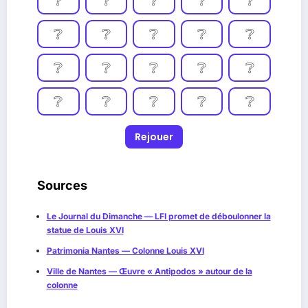
❔
❔
❔
❔
❔
❔
❔
❔
❔
❔
❔
❔
❔
❔
❔
Rejouer
Sources
Le Journal du Dimanche — LFI promet de déboulonner la
statue de Louis XVI
Patrimonia Nantes — Colonne Louis XVI
Ville de Nantes — Œuvre « Antipodos » autour de la
colonne