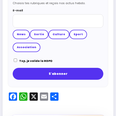
Choisis tes rubriques et reçois nos actus hebdo.
E-mail
News
Sortie
Culture
Sport
Association
Top, je valide la RGPD
Facebook
WhatsApp
X
Email
Partager