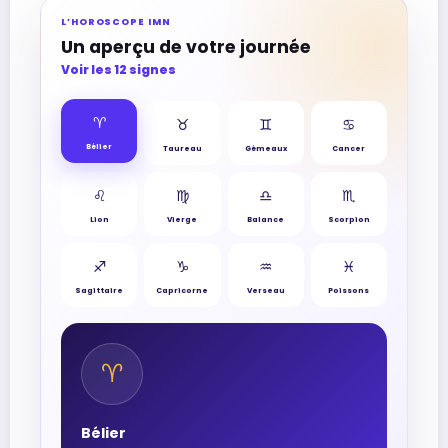
L’HOROSCOPE IMN
Un aperçu de votre journée
Voir les 12 signes
♈︎
♉︎
♊︎
♋︎
Bélier
Taureau
Gémeaux
Cancer
♌︎
♍︎
♎︎
♏︎
Lion
Vierge
Balance
Scorpion
♐︎
♑︎
♒︎
♓︎
Sagittaire
Capricorne
Verseau
Poissons
♈︎
Bélier