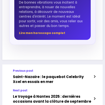
De bonnes vibrations vous incitent à
entreprendre, à nouer de nouvelles
relations, à découvrir de nouveaux
centres d'intérêt. Le moment est idéal
pour sortir, voir des amis, vous relier aux
autres et passer du bon temps.
Lire mon horoscope complet
Previous post
Saint-Nazaire : le paquebot Celebrity
Xcel en essais en mer
Next post
Le Voyage à Nantes 2025 : dernières
occasions avant la clôture de septembre