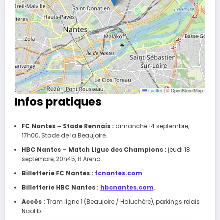
Leaflet
|
© OpenStreetMap
Infos pratiques
FC Nantes – Stade Rennais :
dimanche 14 septembre,
17h00, Stade de la Beaujoire.
HBC Nantes – Match Ligue des Champions :
jeudi 18
septembre, 20h45, H Arena.
Billetterie FC Nantes :
fcnantes.com
.
Billetterie HBC Nantes :
hbcnantes.com
.
Accès :
Tram ligne 1 (Beaujoire / Haluchère), parkings relais
Naolib.