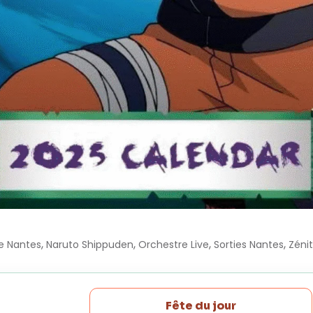
,
,
,
,
e Nantes
Naruto Shippuden
Orchestre Live
Sorties Nantes
Zéni
Fête du jour