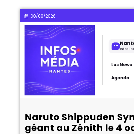
Aller
08/08/2026
au
contenu
Nant
Infos lo
Les News
Agenda
Naruto Shippuden Sym
géant au Zénith le 4 o