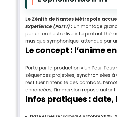
intenant
Le Zénith de Nantes Métropole accuei
Experience (Part I)
:
un montage grand 
par un orchestre live interprétant thè
musique symphonique, attendue par un l
Le concept : l’anime 
Porté par la production « Un Pour Tous
séquences projetées, synchronisées à u
restituer l’intensité des combats, l’ém
annoncées, l’immersion repose autant su
Infos pratiques : date, l
Date et heure
: samedi
4 octobre 2025
, 2