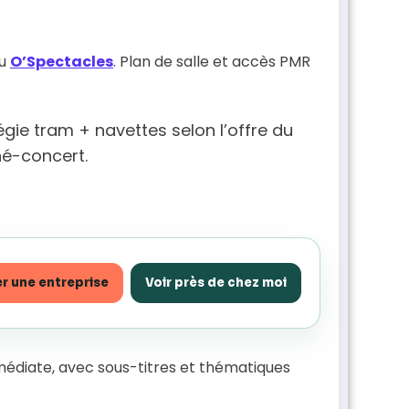
u
O’Spectacles
. Plan de salle et accès PMR
égie tram + navettes selon l’offre du
né-concert.
r une entreprise
Voir près de chez moi
médiate, avec sous-titres et thématiques