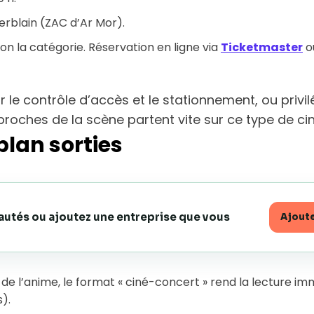
erblain (ZAC d’Ar Mor).
on la catégorie. Réservation en ligne via
Ticketmaster
o
r le contrôle d’accès et le stationnement, ou privil
proches de la scène partent vite sur ce type de ci
plan sorties
eautés ou ajoutez une entreprise que vous
Ajoute
e l’anime, le format « ciné-concert » rend la lecture im
).