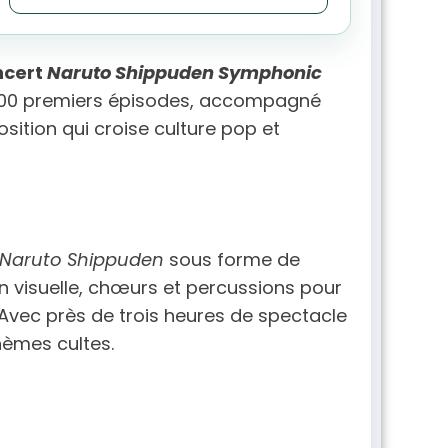
aujou
Choisissez v
ncert
Naruto Shippuden Symphonic
200 premiers épisodes, accompagné
ition qui croise culture pop et
Naruto Shippuden
sous forme de
n visuelle, chœurs et percussions pour
. Avec près de trois heures de spectacle
hèmes cultes.