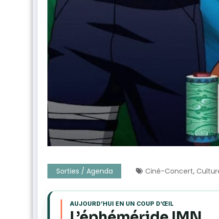
,
Sorties / Agenda
Ciné-Concert
Cultur
AUJOURD’HUI EN UN COUP D’ŒIL
L’éphéméride IMN