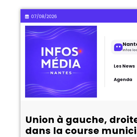
Aller
07/08/2026
au
contenu
Nant
Infos lo
Les News
Agenda
Union à gauche, droit
dans la course munic