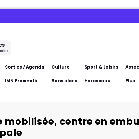
es
cales
Sorties / Agenda
Culture
Sport & Loisirs
Assoc
IMN Proximité
Bons plans
Horoscope
Plus
e mobilisée, centre en emb
ipale