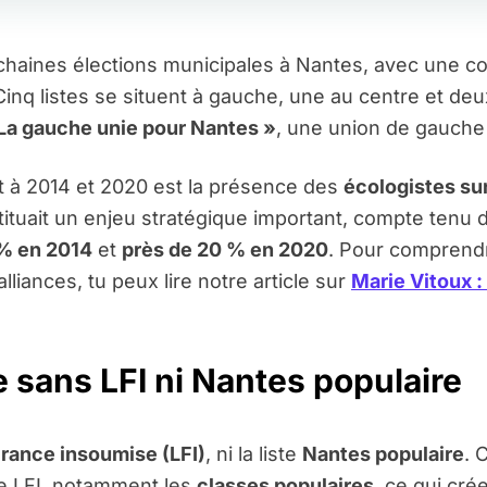
rochaines élections municipales à Nantes, avec une co
inq listes se situent à gauche, une au centre et deux
La gauche unie pour Nantes »
, une union de gauche 
t à 2014 et 2020 est la présence des
écologistes sur
tituait un enjeu stratégique important, compte tenu d
% en 2014
et
près de 20 % en 2020
. Pour comprendr
lliances, tu peux lire notre article sur
Marie Vitoux :
 sans LFI ni Nantes populaire
France insoumise (LFI)
, ni la liste
Nantes populaire
. 
e LFI, notamment les
classes populaires
, ce qui cré