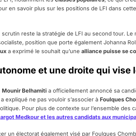
ur en savoir plus sur les positions de LFI dans cett
 scrutin reste la stratégie de LFI au second tour. 
i socialiste, position que porte également Johanna Ro
oux
a exprimé le souhait qu’une
alliance puisse se co
onome et une droite qui vise l
,
Mounir Belhamiti
a officiellement annoncé sa candid
l a expliqué ne pas vouloir s’associer à
Foulques Cho
politique. Pour plus de contexte sur l’ensemble des ca
argot Medkour et les autres candidats aux municip
cer un électorat également visé par Foulques Chom