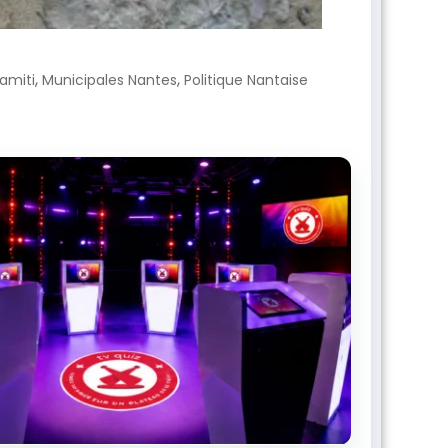
,
,
amiti
Municipales Nantes
Politique Nantaise
IMN HORO
Votre
aujou
Choisissez 