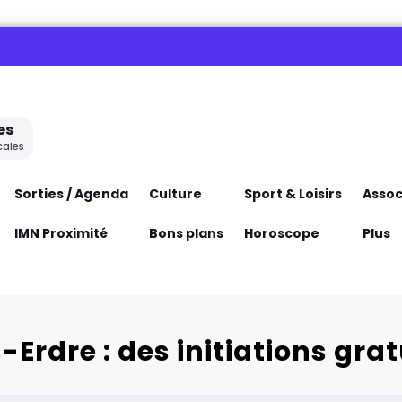
es
cales
Sorties / Agenda
Culture
Sport & Loisirs
Assoc
IMN Proximité
Bons plans
Horoscope
Plus
-Erdre : des initiations gr