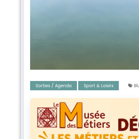
Sorties / Agenda
Sport & Loisirs
Bl
ntenant