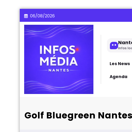
Aller
06/08/2026
au
contenu
Nant
Infos lo
Les News
Agenda
Golf Bluegreen Nantes