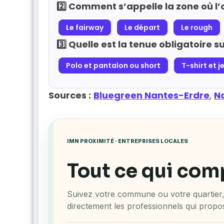
2️⃣ Comment s’appelle la zone où l’o
Le fairway
Le départ
Le rough
3️⃣ Quelle est la tenue obligatoire s
Polo et pantalon ou short
T-shirt et j
Sources :
Bluegreen Nantes-Erdre
,
N
IMN PROXIMITÉ · ENTREPRISES LOCALES
Tout ce qui com
Suivez votre commune ou votre quartier, 
directement les professionnels qui propos