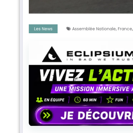
,
Les News
Assemblée Nationale
France
ntenant