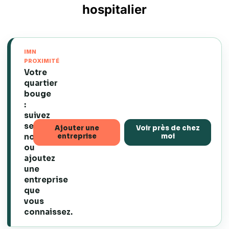
hospitalier
IMN
PROXIMITÉ
Votre
quartier
bouge
:
suivez
ses
Ajouter une
Voir près de chez
entreprise
moi
nouveautés
ou
ajoutez
une
entreprise
que
vous
connaissez.