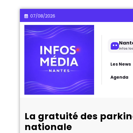
Aller
07/08/2026
au
contenu
Nant
Infos lo
Les News
Agenda
La gratuité des parki
nationale