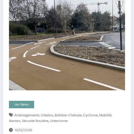
Les News
,
,
,
,
Aménagements Urbains
Bottière-Chénaie
Cyclisme
Mobilité
,
,
Nantes
Sécurité Routière
Urbanisme
10/12/2025