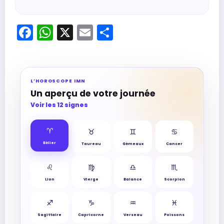
Facebook
WhatsApp
X
Email
Partager
L’HOROSCOPE IMN
Un aperçu de votre journée
Voir les 12 signes
♈︎
♉︎
♊︎
♋︎
Bélier
Taureau
Gémeaux
Cancer
♌︎
♍︎
♎︎
♏︎
Lion
Vierge
Balance
Scorpion
♐︎
♑︎
♒︎
♓︎
Sagittaire
Capricorne
Verseau
Poissons