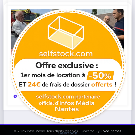
Infos Média
0
À La Baule, le préfet salue les pompiers
et présente les moyens renforcés pour
protéger le littoral cet été
04/08/2026
© 2025 Infos Média. Tous droits réservés. | Powered By
SpiceThemes
Selstock