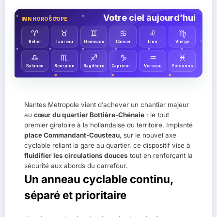
Votre ciel aujourd’hui
IMN HOROSCOPE
♈︎
♉︎
♊︎
♋︎
♌︎
♍︎
Bélier
Taureau
Gémeaux
Cancer
Lion
Vierge
♎︎
♏︎
♐︎
♑︎
♒︎
♓︎
Balance
Scorpion
Sagittaire
Capricorne
Verseau
Poissons
Nantes Métropole vient d’achever un chantier majeur
au
cœur du quartier Bottière-Chénaie
: le tout
premier giratoire à la hollandaise du territoire. Implanté
place Commandant-Cousteau
, sur le nouvel axe
cyclable reliant la gare au quartier, ce dispositif vise à
fluidifier les circulations douces
tout en renforçant la
sécurité aux abords du carrefour.
Un anneau cyclable continu,
séparé et prioritaire