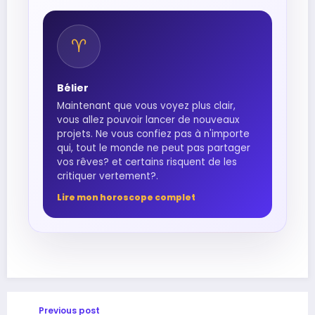
♈︎
Bélier
Maintenant que vous voyez plus clair,
vous allez pouvoir lancer de nouveaux
projets. Ne vous confiez pas à n'importe
qui, tout le monde ne peut pas partager
vos rêves? et certains risquent de les
critiquer vertement?.
Lire mon horoscope complet
Previous post