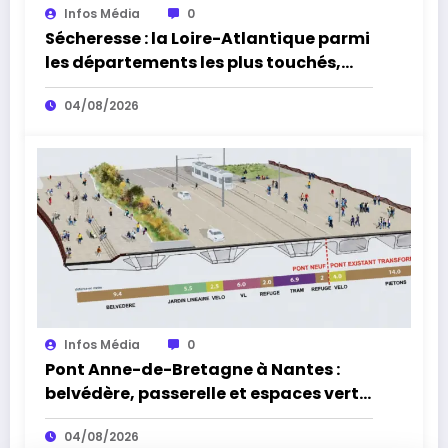
Infos Média
0
Sécheresse : la Loire-Atlantique parmi
les départements les plus touchés,
alerte l’Office français de la
04/08/2026
biodiversité
Infos Média
0
Pont Anne-de-Bretagne à Nantes :
belvédère, passerelle et espaces verts,
la réouverture approche
04/08/2026