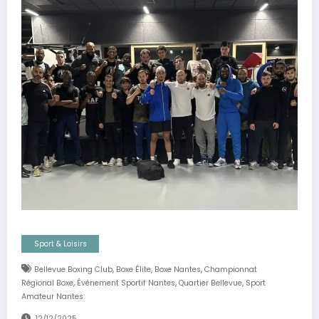
Sport & Loisirs
,
,
,
Bellevue Boxing Club
Boxe Élite
Boxe Nantes
Championnat
,
,
,
Régional Boxe
Événement Sportif Nantes
Quartier Bellevue
Sport
Amateur Nantes
12/12/2025