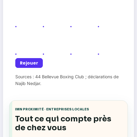
🏆
🥊
🧤
⏱️
Finale
Boxe
Gants
Round
🏟️
🥊
🏆
🎖️
Salle
Boxe
Finale
Titre
🧤
👊
🏟️
💪
Rejouer
Gants
Combat
Salle
Club
Sources : 44 Bellevue Boxing Club ; déclarations de
Najib Nedjar.
IMN PROXIMITÉ · ENTREPRISES LOCALES
Tout ce qui compte près
de chez vous