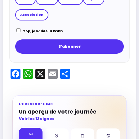
Association
Top, je valide la RGPD
Facebook
WhatsApp
X
Email
Partager
L’HOROSCOPE IMN
Un aperçu de votre journée
Voir les 12 signes
♈︎
♉︎
♊︎
♋︎