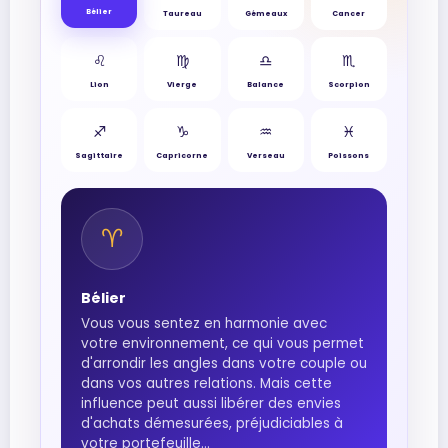
Bélier
Taureau
Gémeaux
Cancer
♌︎
♍︎
♎︎
♏︎
Lion
Vierge
Balance
Scorpion
♐︎
♑︎
♒︎
♓︎
Sagittaire
Capricorne
Verseau
Poissons
♈︎
Bélier
Vous vous sentez en harmonie avec
votre environnement, ce qui vous permet
d'arrondir les angles dans votre couple ou
dans vos autres relations. Mais cette
influence peut aussi libérer des envies
d'achats démesurées, préjudiciables à
votre portefeuille...