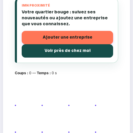
IMN PROXIMITÉ
Votre quartier bouge : suivez ses
nouveautés ou ajoutez une entreprise
que vous connaissez.
Ajouter une entreprise
Voir près de chez moi
Coups :
0
—
Temps :
0 s
💪
⏱️
🎖️
👊
Club
Round
Titre
Combat