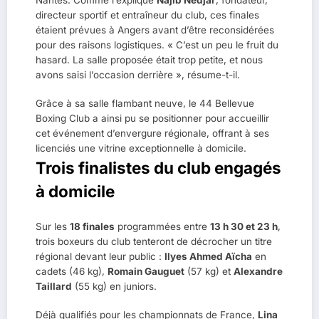
Nantes. Comme l’explique
Najib Nedjar
, fondateur,
directeur sportif et entraîneur du club, ces finales
étaient prévues à Angers avant d’être reconsidérées
pour des raisons logistiques. « C’est un peu le fruit du
hasard. La salle proposée était trop petite, et nous
avons saisi l’occasion derrière », résume-t-il.
Grâce à sa salle flambant neuve, le 44 Bellevue
Boxing Club a ainsi pu se positionner pour accueillir
cet événement d’envergure régionale, offrant à ses
licenciés une vitrine exceptionnelle à domicile.
Trois finalistes du club engagés
à domicile
Sur les
18 finales
programmées entre
13 h 30 et 23 h
,
trois boxeurs du club tenteront de décrocher un titre
régional devant leur public :
Ilyes Ahmed Aïcha
en
cadets (46 kg),
Romain Gauguet
(57 kg) et
Alexandre
Taillard
(55 kg) en juniors.
Déjà qualifiés pour les championnats de France,
Lina