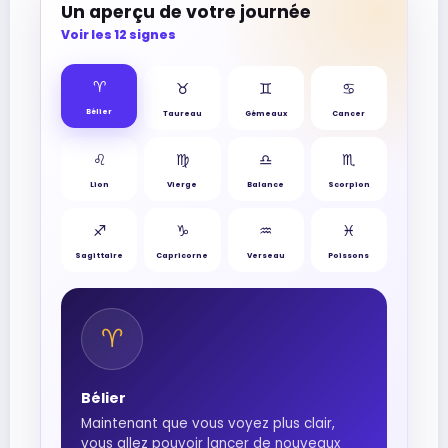
Un aperçu de votre journée
Voir les 12 signes
♈︎
♉︎
♊︎
♋︎
Bélier
Taureau
Gémeaux
Cancer
♌︎
♍︎
♎︎
♏︎
Lion
Vierge
Balance
Scorpion
♐︎
♑︎
♒︎
♓︎
Sagittaire
Capricorne
Verseau
Poissons
♈︎
Bélier
Maintenant que vous voyez plus clair,
vous allez pouvoir lancer de nouveaux