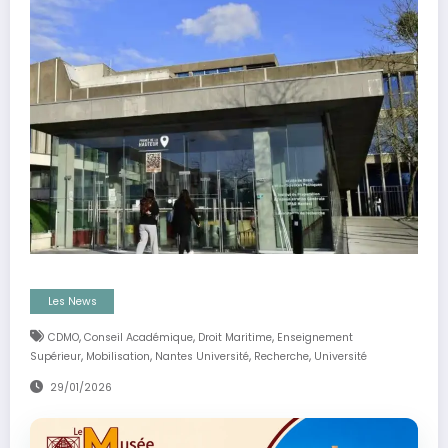
Les News
,
,
,
CDMO
Conseil Académique
Droit Maritime
Enseignement
,
,
,
,
Supérieur
Mobilisation
Nantes Université
Recherche
Université
29/01/2026