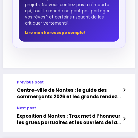
projets. Ne vous confiez pas à n'importe
qui, tout le monde ne peut pas partager
vos rêves? et certains risquent de les
critiquer vertement?.
Lire mon horoscope complet
Previous post
Centre-ville de Nantes : le guide des
commerçants 2026 et les grands rendez-
vous à ne pas manquer
Next post
Exposition à Nantes : Trax met à l’honneur
les grues portuaires et les ouvriers de la
Loire