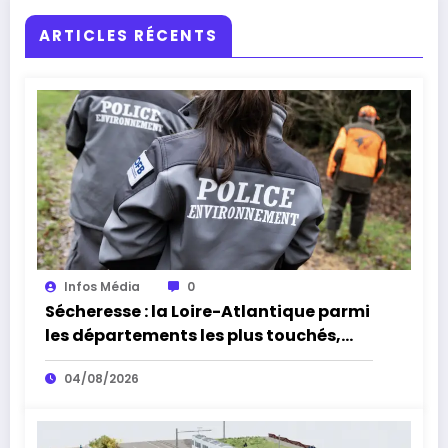
ARTICLES RÉCENTS
Infos Média
0
Sécheresse : la Loire-Atlantique parmi
les départements les plus touchés,
alerte l’Office français de la
04/08/2026
biodiversité