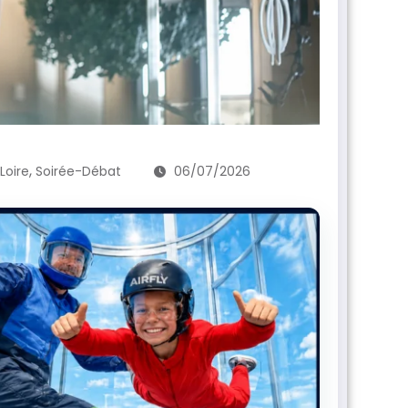
,
Loire
Soirée-Débat
06/07/2026
AUJOURD
L’é