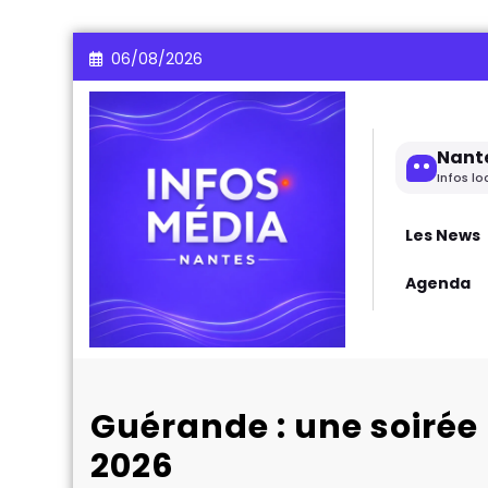
Aller
06/08/2026
au
contenu
Nant
Infos lo
Les News
Agenda
Guérande : une soirée 
2026