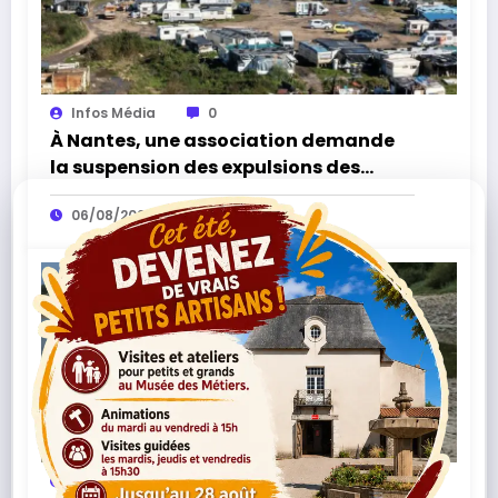
Infos Média
0
À Nantes, une association demande
la suspension des expulsions des
bidonvilles sans solution de
06/08/2026
relogement
Infos Média
0