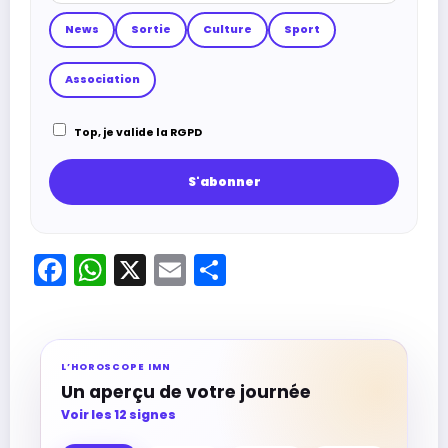
News
Sortie
Culture
Sport
Association
Top, je valide la RGPD
Facebook
WhatsApp
X
Email
Partager
L’HOROSCOPE IMN
Un aperçu de votre journée
Voir les 12 signes