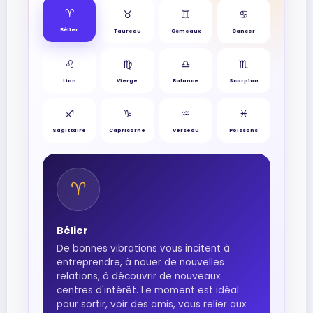
♈︎
♉︎
♊︎
♋︎
Bélier
Taureau
Gémeaux
Cancer
♌︎
♍︎
♎︎
♏︎
Lion
Vierge
Balance
Scorpion
♐︎
♑︎
♒︎
♓︎
Sagittaire
Capricorne
Verseau
Poissons
♈︎
Bélier
De bonnes vibrations vous incitent à
entreprendre, à nouer de nouvelles
relations, à découvrir de nouveaux
centres d'intérêt. Le moment est idéal
pour sortir, voir des amis, vous relier aux