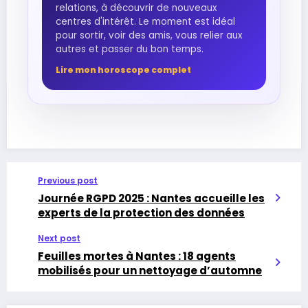
relations, à découvrir de nouveaux
centres d'intérêt. Le moment est idéal
pour sortir, voir des amis, vous relier aux
autres et passer du bon temps.
Lire mon horoscope complet
Previous post
Journée RGPD 2025 : Nantes accueille les
experts de la protection des données
Next post
Feuilles mortes à Nantes : 18 agents
mobilisés pour un nettoyage d’automne