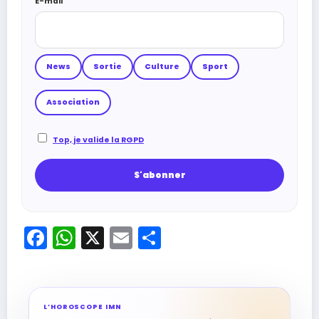
E-mail
News
Sortie
Culture
Sport
Association
Top, je valide la RGPD
Facebook
WhatsApp
X
Email
Partager
L’HOROSCOPE IMN