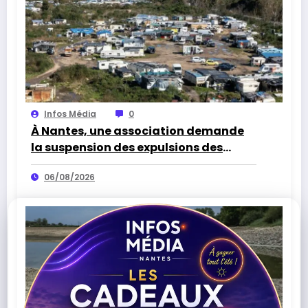
Infos Média
0
À Nantes, une association demande
la suspension des expulsions des
bidonvilles sans solution de
06/08/2026
relogement