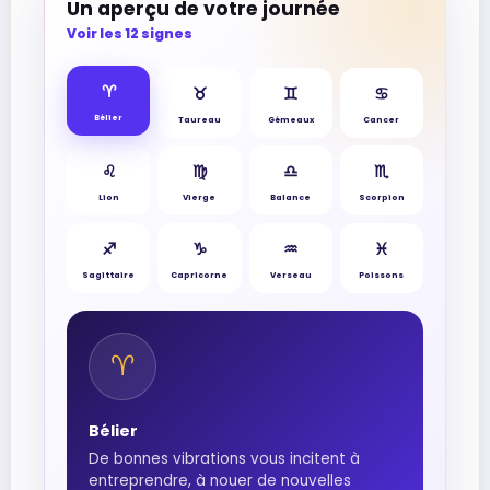
Un aperçu de votre journée
Voir les 12 signes
♈︎
♉︎
♊︎
♋︎
Bélier
Taureau
Gémeaux
Cancer
♌︎
♍︎
♎︎
♏︎
Lion
Vierge
Balance
Scorpion
♐︎
♑︎
♒︎
♓︎
Sagittaire
Capricorne
Verseau
Poissons
♈︎
Bélier
De bonnes vibrations vous incitent à
entreprendre, à nouer de nouvelles