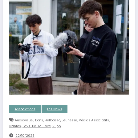
Associations
Les News
,
,
,
,
,
Audiovisuel
Dons
Helloasso
Jeunesse
Médias Associatifs
,
,
Nantes
Pays-De-La-Loire
Vlipp
22/10/2025