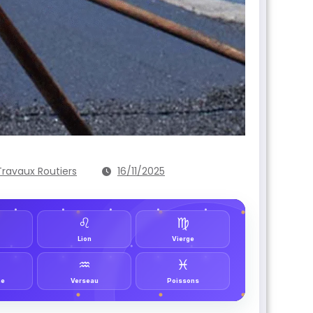
Travaux Routiers
16/11/2025
♌︎
♍︎
Lion
Vierge
♒︎
♓︎
ne
Verseau
Poissons