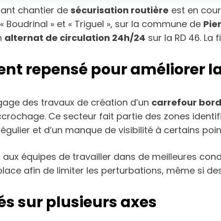
tant chantier de
sécurisation routière
est en cour
s « Boudrinal » et « Triguel », sur la commune de
Pier
n
alternat de circulation 24h/24
sur la RD 46. La 
nt repensé pour améliorer la
gage des travaux de création d’un
carrefour bor
ccrochage. Ce secteur fait partie des zones ident
gulier et d’un manque de visibilité à certains poin
 aux équipes de travailler dans de meilleures cond
place afin de limiter les perturbations, même si d
s sur plusieurs axes