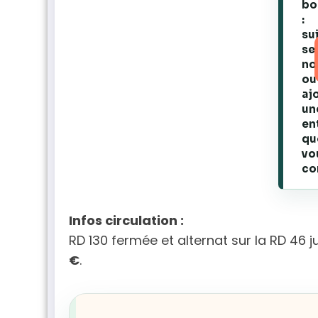
bo
:
su
se
no
ou
aj
un
en
qu
vo
co
Infos circulation :
RD 130 fermée et alternat sur la RD 46 
€
.