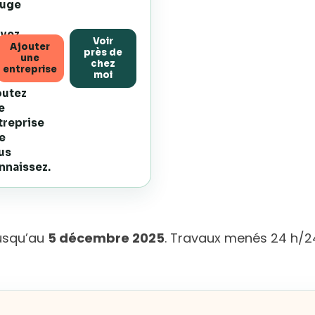
uge
ivez
Voir
Ajouter
s
près de
une
uveautés
chez
entreprise
moi
outez
e
treprise
e
us
nnaissez.
jusqu’au
5 décembre 2025
. Travaux menés 24 h/24 