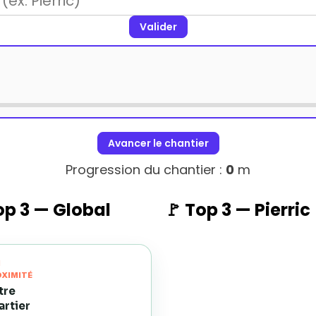
Valider
Avancer le chantier
Progression du chantier :
0
m
op 3 — Global
🚩 Top 3 —
Pierric
N
XIMITÉ
tre
artier