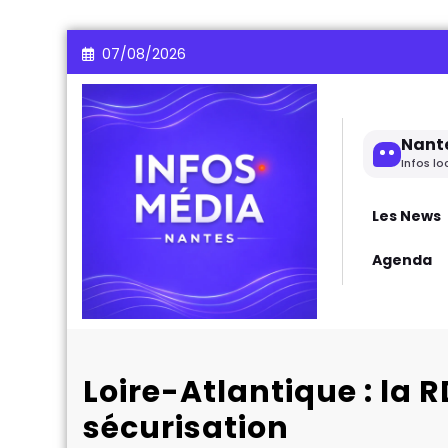
Aller
07/08/2026
au
contenu
Nant
Infos lo
Les News
Agenda
Loire-Atlantique : la 
sécurisation