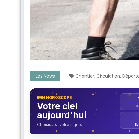
,
,
Les News
Chantier
Circulation
Départ
IMN HOROSCOPE
Votre ciel
B
ntenant
aujourd’hui
Choisissez votre signe.
Ba