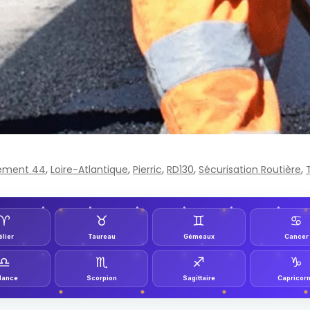
,
,
,
,
,
ement 44
Loire-Atlantique
Pierric
RD130
Sécurisation Routière
♈︎
♉︎
♊︎
♋︎
élier
Taureau
Gémeaux
Cancer
♎︎
♏︎
♐︎
♑︎
lance
Scorpion
Sagittaire
Capricor