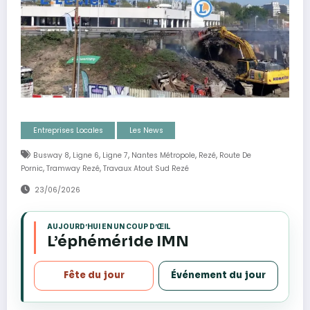
Entreprises Locales
Les News
,
,
,
,
,
Busway 8
Ligne 6
Ligne 7
Nantes Métropole
Rezé
Route De
,
,
Pornic
Tramway Rezé
Travaux Atout Sud Rezé
23/06/2026
AUJOURD’HUI EN UN COUP D’ŒIL
s
L’éphéméride IMN
Fête du jour
Événement du jour