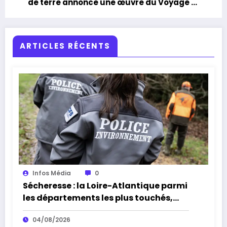
de terre annonce une œuvre du Voyage à
Nantes 2026
ARTICLES RÉCENTS
Infos Média
0
Sécheresse : la Loire-Atlantique parmi
les départements les plus touchés,
alerte l’Office français de la
04/08/2026
biodiversité