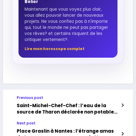
Bélier
Maintenant que vous voyez plus clair,
vous allez pouvoir lancer de nouveaux
projets. Ne vous confiez pas à n'importe
qui, tout le monde ne peut pas partager
vos rêves? et certains risquent de les
critiquer vertement?.
Lire mon horoscope complet
Previous post
Saint-Michel-Chef-Chef : l’eau de la
source de Tharon déclarée non potable
après des analyses
Next post
Place Graslin à Nantes : l’étrange amas