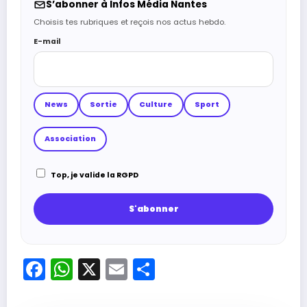
S’abonner à Infos Média Nantes
Choisis tes rubriques et reçois nos actus hebdo.
E-mail
News
Sortie
Culture
Sport
Association
Top, je valide la RGPD
Facebook
WhatsApp
X
Email
Partager