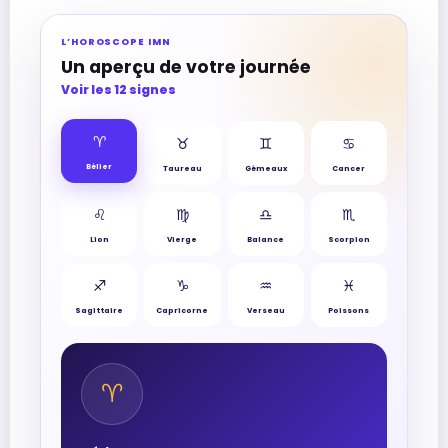
L’HOROSCOPE IMN
Un aperçu de votre journée
Voir les 12 signes
♈︎
♉︎
♊︎
♋︎
Bélier
Taureau
Gémeaux
Cancer
♌︎
♍︎
♎︎
♏︎
Lion
Vierge
Balance
Scorpion
♐︎
♑︎
♒︎
♓︎
Sagittaire
Capricorne
Verseau
Poissons
♈︎