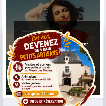
CULTURE
SORTIES / AGENDA
Coline Rio : un retour très
attendu au Stéréolux pour fêter
la sortie de son album « Maison
»
,
,
28/10/2025
Album Maison
Barbara Pravi
,
,
,
,
Chanson Française
Coline Rio
Concert 2025
Nantes
,
Stéréolux
Tournée
Lire la suite