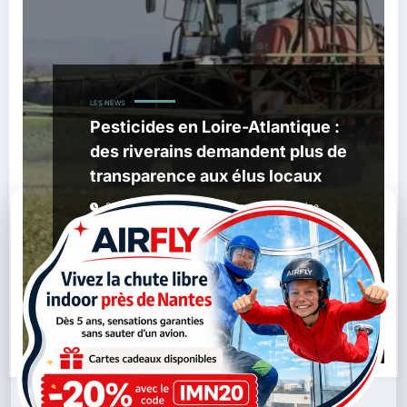
LES NEWS
Pesticides en Loire-Atlantique :
des riverains demandent plus de
transparence aux élus locaux
,
,
31/05/2026
Agriculture Locale
GreenVoice
,
,
,
Loire-Atlantique
Machecoul-Saint-Même
Pays De Retz
,
,
Qualité De L’eau
Registres D’épandage
Riverains
Ensemble
Lire la suite