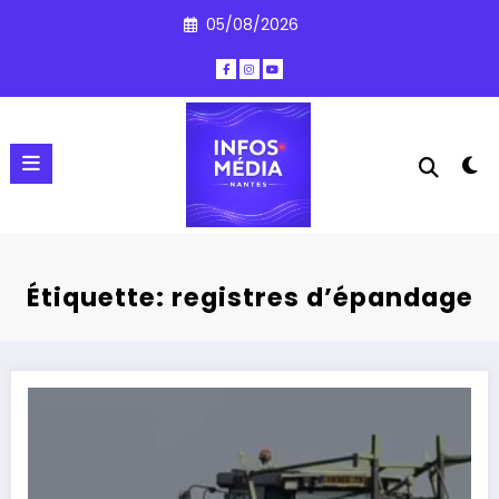
Aller
05/08/2026
au
contenu
Étiquette: registres d’épandage