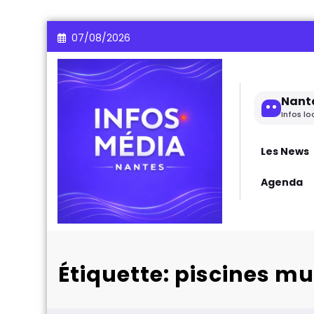
Aller
07/08/2026
au
contenu
Nant
Infos lo
Les News
Agenda
Étiquette: piscines m