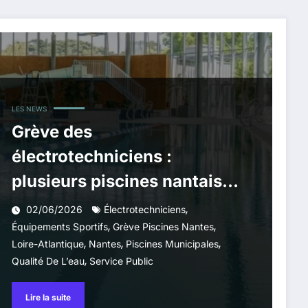
LES NEWS
Grève des
électrotechniciens :
plusieurs piscines nantaises
fermées au public
,
02/06/2026
Électrotechniciens
,
,
Équipements Sportifs
Grève Piscines Nantes
,
,
,
Loire-Atlantique
Nantes
Piscines Municipales
,
Qualité De L’eau
Service Public
Lire la suite