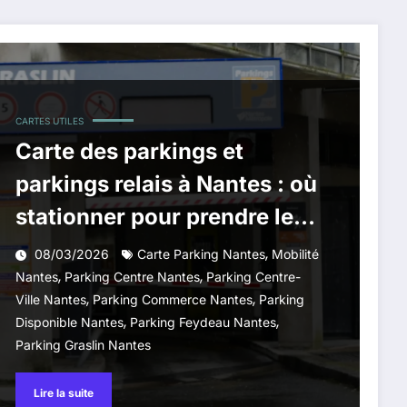
CARTES UTILES
Carte des parkings et
parkings relais à Nantes : où
stationner pour prendre le
tram ou le bus
,
08/03/2026
Carte Parking Nantes
Mobilité
,
,
Nantes
Parking Centre Nantes
Parking Centre-
,
,
Ville Nantes
Parking Commerce Nantes
Parking
,
,
Disponible Nantes
Parking Feydeau Nantes
Parking Graslin Nantes
Lire la suite