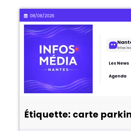
Aller
08/08/2026
au
contenu
Nant
Infos lo
Les News
Agenda
Étiquette: carte park