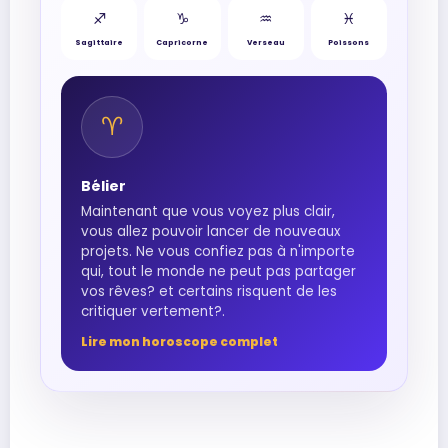
♐︎
♑︎
♒︎
♓︎
Sagittaire
Capricorne
Verseau
Poissons
♈︎
Bélier
Maintenant que vous voyez plus clair,
vous allez pouvoir lancer de nouveaux
projets. Ne vous confiez pas à n'importe
qui, tout le monde ne peut pas partager
vos rêves? et certains risquent de les
critiquer vertement?.
Lire mon horoscope complet