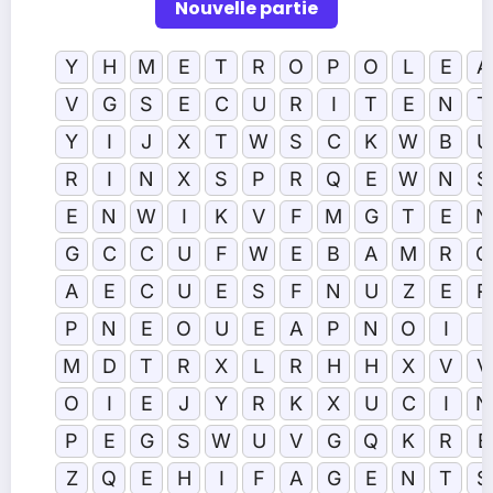
Nouvelle partie
Y
H
M
E
T
R
O
P
O
L
E
A
V
G
S
E
C
U
R
I
T
E
N
T
Y
I
J
X
T
W
S
C
K
W
B
U
R
I
N
X
S
P
R
Q
E
W
N
S
E
N
W
I
K
V
F
M
G
T
E
N
G
C
C
U
F
W
E
B
A
M
R
O
A
E
C
U
E
S
F
N
U
Z
E
R
P
N
E
O
U
E
A
P
N
O
I
I
M
D
T
R
X
L
R
H
H
X
V
V
O
I
E
J
Y
R
K
X
U
C
I
N
P
E
G
S
W
U
V
G
Q
K
R
E
Z
Q
E
H
I
F
A
G
E
N
T
S