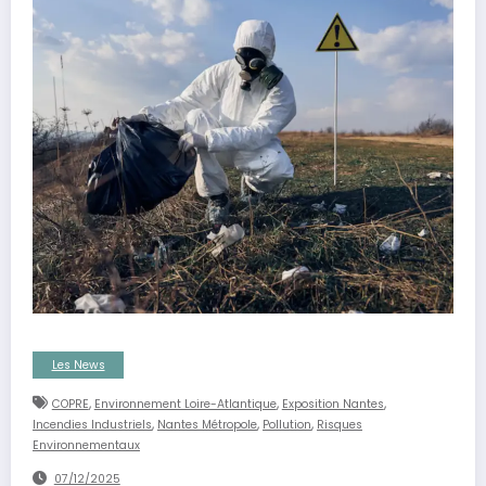
Les News
,
,
,
COPRE
Environnement Loire-Atlantique
Exposition Nantes
,
,
,
Incendies Industriels
Nantes Métropole
Pollution
Risques
Environnementaux
07/12/2025