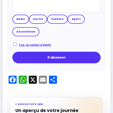
News
Sortie
Culture
Sport
Association
Top, je valide la RGPD
Facebook
WhatsApp
X
Email
Partager
L’HOROSCOPE IMN
Un aperçu de votre journée