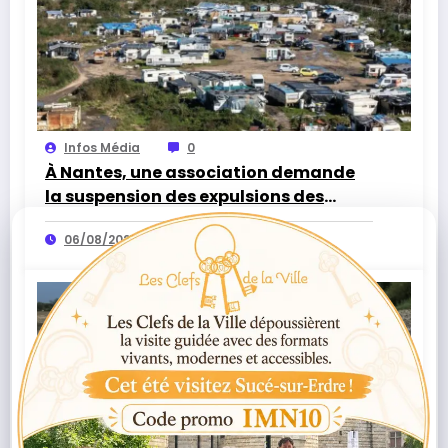
Infos Média
0
À Nantes, une association demande
la suspension des expulsions des
bidonvilles sans solution de
06/08/2026
relogement