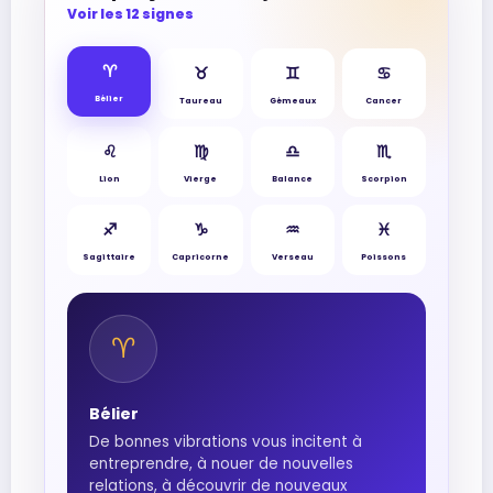
Voir les 12 signes
♈︎
♉︎
♊︎
♋︎
Bélier
Taureau
Gémeaux
Cancer
♌︎
♍︎
♎︎
♏︎
Lion
Vierge
Balance
Scorpion
♐︎
♑︎
♒︎
♓︎
Sagittaire
Capricorne
Verseau
Poissons
♈︎
Bélier
De bonnes vibrations vous incitent à
entreprendre, à nouer de nouvelles
relations, à découvrir de nouveaux