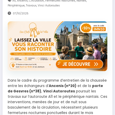
,
,
,
,
,
A11
Ancenis
Circulation
Fermetures Nocturnes
Nantes
,
,
Périphérique
Travaux
Vinci Autoroutes
07/10/2025
Dans le cadre du programme d’entretien de la chaussée
entre les échangeurs d’
Ancenis (n°20)
et de la
porte
de Gesvres (n°38)
,
Vinci Autoroutes
poursuit les
travaux sur l’autoroute A11 et le périphérique nantais. Ces
interventions, menées de jour et de nuit sous
basculement de la circulation, nécessitent plusieurs
fermetures nocturnes ponctuelles durant le mois