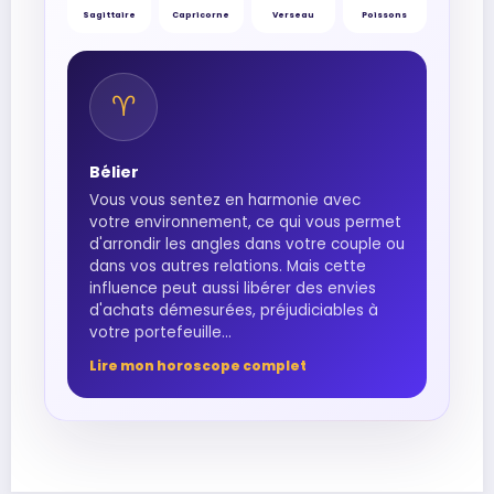
Sagittaire
Capricorne
Verseau
Poissons
♈︎
Bélier
Vous vous sentez en harmonie avec
votre environnement, ce qui vous permet
d'arrondir les angles dans votre couple ou
dans vos autres relations. Mais cette
influence peut aussi libérer des envies
d'achats démesurées, préjudiciables à
votre portefeuille...
Lire mon horoscope complet