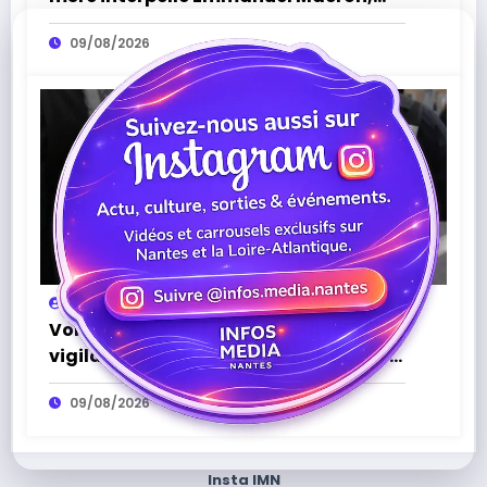
une cagnotte lancée pour sauver la
09/08/2026
ferme
Infos Média
0
Vols par ruse : la police appelle à la
vigilance après plusieurs arnaques en
Loire-Atlantique
09/08/2026
Insta IMN