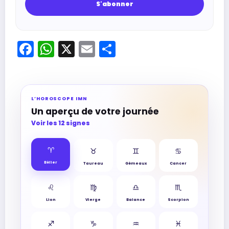
Facebook
WhatsApp
X
Email
Partager
L’HOROSCOPE IMN
Un aperçu de votre journée
Voir les 12 signes
♈︎
♉︎
♊︎
♋︎
Bélier
Taureau
Gémeaux
Cancer
♌︎
♍︎
♎︎
♏︎
Lion
Vierge
Balance
Scorpion
♐︎
♑︎
♒︎
♓︎