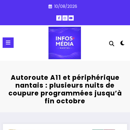
Aller
10/08/2026
au
contenu
Autoroute A11 et périphérique
nantais : plusieurs nuits de
coupure programmées jusqu’à
fin octobre