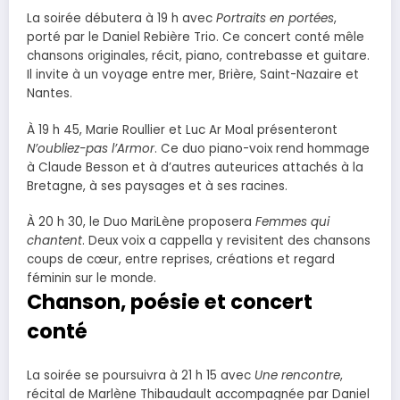
La soirée débutera à 19 h avec
Portraits en portées
,
porté par le Daniel Rebière Trio. Ce concert conté mêle
chansons originales, récit, piano, contrebasse et guitare.
Il invite à un voyage entre mer, Brière, Saint-Nazaire et
Nantes.
À 19 h 45, Marie Roullier et Luc Ar Moal présenteront
N’oubliez-pas l’Armor
. Ce duo piano-voix rend hommage
à Claude Besson et à d’autres auteurices attachés à la
Bretagne, à ses paysages et à ses racines.
À 20 h 30, le Duo MariLène proposera
Femmes qui
chantent
. Deux voix a cappella y revisitent des chansons
coups de cœur, entre reprises, créations et regard
féminin sur le monde.
Chanson, poésie et concert
conté
La soirée se poursuivra à 21 h 15 avec
Une rencontre
,
récital de Marlène Thibaudault accompagnée par Daniel