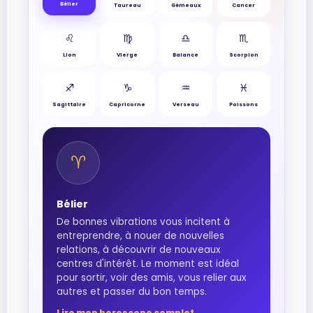
Bélier
Taureau
Gémeaux
Cancer
♌︎
♍︎
♎︎
♏︎
Lion
Vierge
Balance
Scorpion
♐︎
♑︎
♒︎
♓︎
Sagittaire
Capricorne
Verseau
Poissons
♈︎
Bélier
De bonnes vibrations vous incitent à
entreprendre, à nouer de nouvelles
relations, à découvrir de nouveaux
centres d'intérêt. Le moment est idéal
pour sortir, voir des amis, vous relier aux
autres et passer du bon temps.
Lire mon horoscope complet