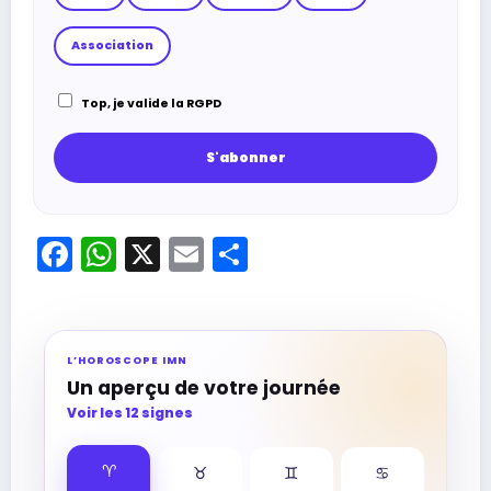
Association
Top, je valide la RGPD
Facebook
WhatsApp
X
Email
Partager
L’HOROSCOPE IMN
Un aperçu de votre journée
Voir les 12 signes
♈︎
♉︎
♊︎
♋︎