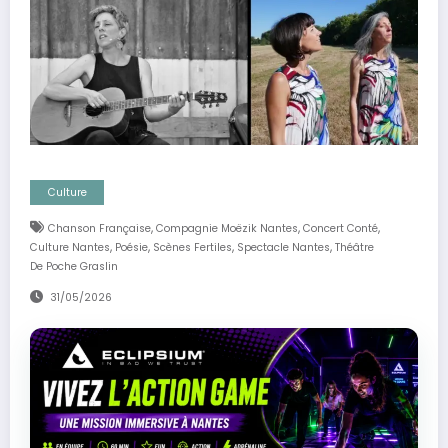
Culture
,
,
,
Chanson Française
Compagnie Moëzik Nantes
Concert Conté
,
,
,
,
Culture Nantes
Poésie
Scènes Fertiles
Spectacle Nantes
Théâtre
De Poche Graslin
31/05/2026