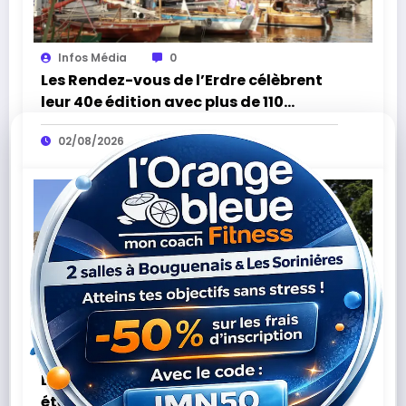
Infos Média
0
Les Rendez-vous de l’Erdre célèbrent
leur 40e édition avec plus de 110
concerts
02/08/2026
Infos Média
0
De la Préhistoire à Clemenceau : cet
été, voyagez à travers l’histoire de la