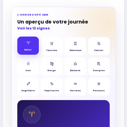
L’HOROSCOPE IMN
Un aperçu de votre journée
Voir les 12 signes
♈︎
♉︎
♊︎
♋︎
Bélier
Taureau
Gémeaux
Cancer
♌︎
♍︎
♎︎
♏︎
Lion
Vierge
Balance
Scorpion
♐︎
♑︎
♒︎
♓︎
Sagittaire
Capricorne
Verseau
Poissons
♈︎