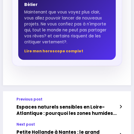
Bélier
Maintenant que vous voyez plus clair,
vous allez pouvoir lancer de nouveaux
projets. Ne vous confiez pas à n'importe
qui, tout le monde ne peut pas partager
vos rêves? et certains risquent de les
critiquer vertement?.
Lire mon horoscope complet
Previous post
Espaces naturels sensibles en Loire-
Atlantique : pourquoi les zones humides
sont essentielles pour l’eau
Next post
Petite Hollande à Nantes : le grand