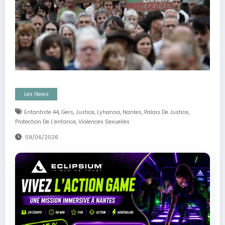
Les News
,
,
,
,
,
,
Enfantiste 44
Gers
Justice
Lyhanna
Nantes
Palais De Justice
,
Protection De L’enfance
Violences Sexuelles
09/06/2026