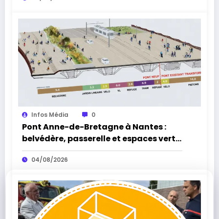
biodiversité
Infos Média
0
Pont Anne-de-Bretagne à Nantes :
belvédère, passerelle et espaces verts,
la réouverture approche
04/08/2026
×